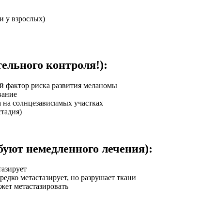
и у взрослых)
ельного контроля!):
й фактор риска развития меланомы
вание
 на солнцезависимых участках
тадия)
буют немедленного лечения):
тазирует
редко метастазирует, но разрушает ткани
жет метастазировать