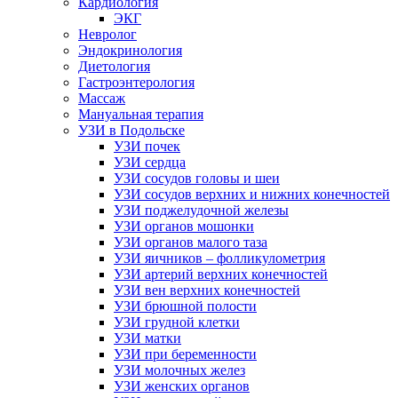
Кардиология
ЭКГ
Невролог
Эндокринология
Диетология
Гастроэнтерология
Массаж
Мануальная терапия
УЗИ в Подольске
УЗИ почек
УЗИ сердца
УЗИ сосудов головы и шеи
УЗИ сосудов верхних и нижних конечностей
УЗИ поджелудочной железы
УЗИ органов мошонки
УЗИ органов малого таза
УЗИ яичников – фолликулометрия
УЗИ артерий верхних конечностей
УЗИ вен верхних конечностей
УЗИ брюшной полости
УЗИ грудной клетки
УЗИ матки
УЗИ при беременности
УЗИ молочных желез
УЗИ женских органов