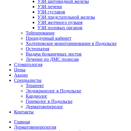
УЗИ щитовидной железы
УЗИ печени
УЗИ суставов
УЗИ предстательной железы
УЗИ желчного пузыря
УЗИ половых органов
Тейпирование
Процедурный кабинет
Холтеровское мониторирование в Подольске
Остеопатия
Выдача больничных листов
Лечение по ДМС полисам
Стоматология
Цены
Акции
Специалисты
Терапевт
Эндокринолог в Подольске
Кардиолог
Гинеколог в Подольске
Дерматовенеролог
Контакты
Главная
Дерматовенерология