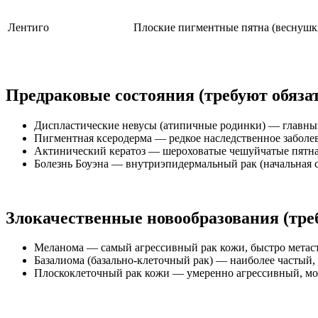
Лентиго
Плоские пигментные пятна (веснушк
Предраковые состояния (требуют обязат
Диспластические невусы (атипичные родинки) — главны
Пигментная ксеродерма — редкое наследственное заболе
Актинический кератоз — шероховатые чешуйчатые пятна
Болезнь Боуэна — внутриэпидермальный рак (начальная с
Злокачественные новообразования (тре
Меланома — самый агрессивный рак кожи, быстро метас
Базалиома (базально-клеточный рак) — наиболее частый, 
Плоскоклеточный рак кожи — умеренно агрессивный, мо