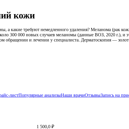
ний кожи
асны, а какие требуют немедленного удаления? Меланома (рак к
оло 300 000 новых случаев меланомы (данные ВОЗ, 2020 г.), и э
ом обращении и лечении у специалиста. Дерматоскопия — золот
райс-лист
Популярные анализы
Наши врачи
Отзывы
Запись на при
1 500,0 ₽