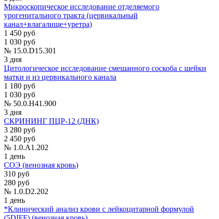
Микроскопическое исследование отделяемого
урогенитального тракта (цервикальный
канал+влагалище+уретра)
1 450 руб
1 030 руб
№ 15.0.D15.301
3 дня
Цитологическое исследование смешанного соскоба c шейки
матки и из цервикального канала
1 180 руб
1 030 руб
№ 50.0.H41.900
3 дня
СКРИНИНГ ПЦР-12 (ДНК)
3 280 руб
2 450 руб
№ 1.0.A1.202
1 день
СОЭ (венозная кровь)
310 руб
280 руб
№ 1.0.D2.202
1 день
*Клинический анализ крови с лейкоцитарной формулой
(5DIFF) (венозная кровь)