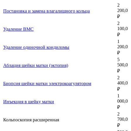
2
200,0
Постановка и замена влагалищного кольца
₽
2
100,0
Удаление ВМС
₽
1
200,0
Удаление одиночной кондиломы
₽
5
500,0
Аблация шейки матки (эктопия)
₽
2
400,0
Биопсия шейки матки электрокоагулятором
₽
1
000,0
Инъекция в шейку матки
₽
2
700,0
Кольпоскопия расширенная
₽