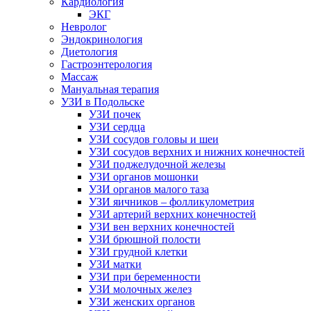
Кардиология
ЭКГ
Невролог
Эндокринология
Диетология
Гастроэнтерология
Массаж
Мануальная терапия
УЗИ в Подольске
УЗИ почек
УЗИ сердца
УЗИ сосудов головы и шеи
УЗИ сосудов верхних и нижних конечностей
УЗИ поджелудочной железы
УЗИ органов мошонки
УЗИ органов малого таза
УЗИ яичников – фолликулометрия
УЗИ артерий верхних конечностей
УЗИ вен верхних конечностей
УЗИ брюшной полости
УЗИ грудной клетки
УЗИ матки
УЗИ при беременности
УЗИ молочных желез
УЗИ женских органов