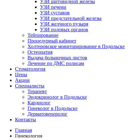
УЗИ щитовидной железы
УЗИ печени
УЗИ суставов
УЗИ предстательной железы
УЗИ желчного пузыря
УЗИ половых органов
Тейпирование
Процедурный кабинет
Холтеровское мониторирование в Подольске
Остеопатия
Выдача больничных листов
Лечение по ДМС полисам
Стоматология
Цены
Акции
Специалисты
Терапевт
Эндокринолог в Подольске
Кардиолог
Гинеколог в Подольске
Дерматовенеролог
Контакты
Главная
Гинекология