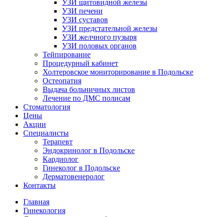
УЗИ щитовидной железы
УЗИ печени
УЗИ суставов
УЗИ предстательной железы
УЗИ желчного пузыря
УЗИ половых органов
Тейпирование
Процедурный кабинет
Холтеровское мониторирование в Подольске
Остеопатия
Выдача больничных листов
Лечение по ДМС полисам
Стоматология
Цены
Акции
Специалисты
Терапевт
Эндокринолог в Подольске
Кардиолог
Гинеколог в Подольске
Дерматовенеролог
Контакты
Главная
Гинекология