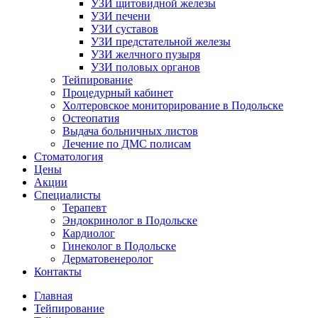
УЗИ щитовидной железы
УЗИ печени
УЗИ суставов
УЗИ предстательной железы
УЗИ желчного пузыря
УЗИ половых органов
Тейпирование
Процедурный кабинет
Холтеровское мониторирование в Подольске
Остеопатия
Выдача больничных листов
Лечение по ДМС полисам
Стоматология
Цены
Акции
Специалисты
Терапевт
Эндокринолог в Подольске
Кардиолог
Гинеколог в Подольске
Дерматовенеролог
Контакты
Главная
Тейпирование