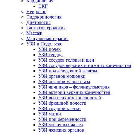
Кардиология
ЭКГ
Невролог
Эндокринология
Диетология
Гастроэнтерология
Массаж
Мануальная терапия
УЗИ в Подольске
УЗИ почек
УЗИ сердца
УЗИ сосудов головы и шеи
УЗИ сосудов верхних и нижних конечностей
УЗИ поджелудочной железы
УЗИ органов мошонки
УЗИ органов малого таза
УЗИ яичников – фолликулометрия
УЗИ артерий верхних конечностей
УЗИ вен верхних конечностей
УЗИ брюшной полости
УЗИ грудной клетки
УЗИ матки
УЗИ при беременности
УЗИ молочных желез
УЗИ женских органов