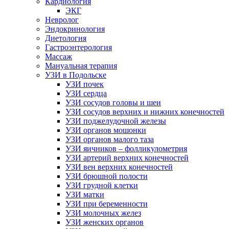
Кардиология
ЭКГ
Невролог
Эндокринология
Диетология
Гастроэнтерология
Массаж
Мануальная терапия
УЗИ в Подольске
УЗИ почек
УЗИ сердца
УЗИ сосудов головы и шеи
УЗИ сосудов верхних и нижних конечностей
УЗИ поджелудочной железы
УЗИ органов мошонки
УЗИ органов малого таза
УЗИ яичников – фолликулометрия
УЗИ артерий верхних конечностей
УЗИ вен верхних конечностей
УЗИ брюшной полости
УЗИ грудной клетки
УЗИ матки
УЗИ при беременности
УЗИ молочных желез
УЗИ женских органов