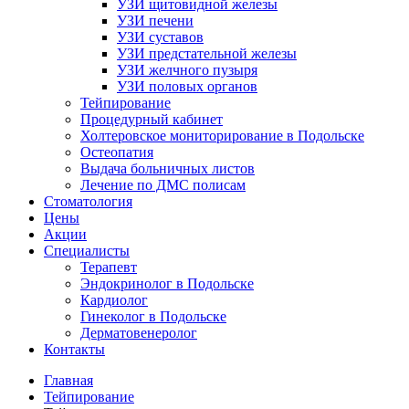
УЗИ щитовидной железы
УЗИ печени
УЗИ суставов
УЗИ предстательной железы
УЗИ желчного пузыря
УЗИ половых органов
Тейпирование
Процедурный кабинет
Холтеровское мониторирование в Подольске
Остеопатия
Выдача больничных листов
Лечение по ДМС полисам
Стоматология
Цены
Акции
Специалисты
Терапевт
Эндокринолог в Подольске
Кардиолог
Гинеколог в Подольске
Дерматовенеролог
Контакты
Главная
Тейпирование