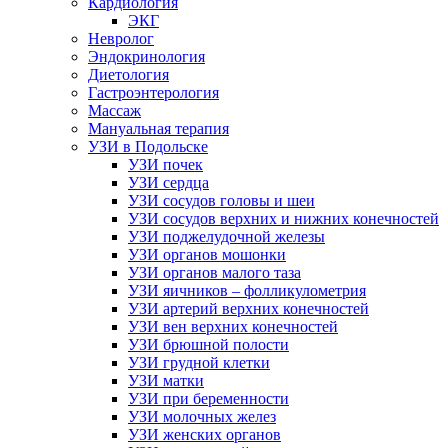
Кардиология
ЭКГ
Невролог
Эндокринология
Диетология
Гастроэнтерология
Массаж
Мануальная терапия
УЗИ в Подольске
УЗИ почек
УЗИ сердца
УЗИ сосудов головы и шеи
УЗИ сосудов верхних и нижних конечностей
УЗИ поджелудочной железы
УЗИ органов мошонки
УЗИ органов малого таза
УЗИ яичников – фолликулометрия
УЗИ артерий верхних конечностей
УЗИ вен верхних конечностей
УЗИ брюшной полости
УЗИ грудной клетки
УЗИ матки
УЗИ при беременности
УЗИ молочных желез
УЗИ женских органов