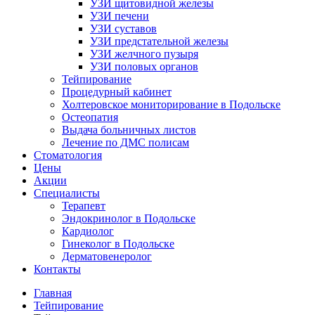
УЗИ щитовидной железы
УЗИ печени
УЗИ суставов
УЗИ предстательной железы
УЗИ желчного пузыря
УЗИ половых органов
Тейпирование
Процедурный кабинет
Холтеровское мониторирование в Подольске
Остеопатия
Выдача больничных листов
Лечение по ДМС полисам
Стоматология
Цены
Акции
Специалисты
Терапевт
Эндокринолог в Подольске
Кардиолог
Гинеколог в Подольске
Дерматовенеролог
Контакты
Главная
Тейпирование