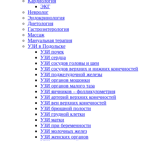
Кардиология
ЭКГ
Невролог
Эндокринология
Диетология
Гастроэнтерология
Массаж
Мануальная терапия
УЗИ в Подольске
УЗИ почек
УЗИ сердца
УЗИ сосудов головы и шеи
УЗИ сосудов верхних и нижних конечностей
УЗИ поджелудочной железы
УЗИ органов мошонки
УЗИ органов малого таза
УЗИ яичников – фолликулометрия
УЗИ артерий верхних конечностей
УЗИ вен верхних конечностей
УЗИ брюшной полости
УЗИ грудной клетки
УЗИ матки
УЗИ при беременности
УЗИ молочных желез
УЗИ женских органов