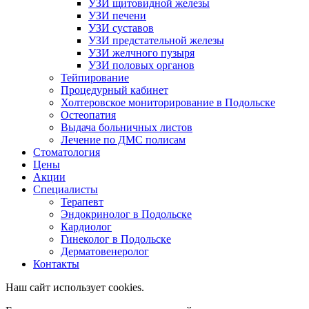
УЗИ щитовидной железы
УЗИ печени
УЗИ суставов
УЗИ предстательной железы
УЗИ желчного пузыря
УЗИ половых органов
Тейпирование
Процедурный кабинет
Холтеровское мониторирование в Подольске
Остеопатия
Выдача больничных листов
Лечение по ДМС полисам
Стоматология
Цены
Акции
Специалисты
Терапевт
Эндокринолог в Подольске
Кардиолог
Гинеколог в Подольске
Дерматовенеролог
Контакты
Наш сайт использует cookies.