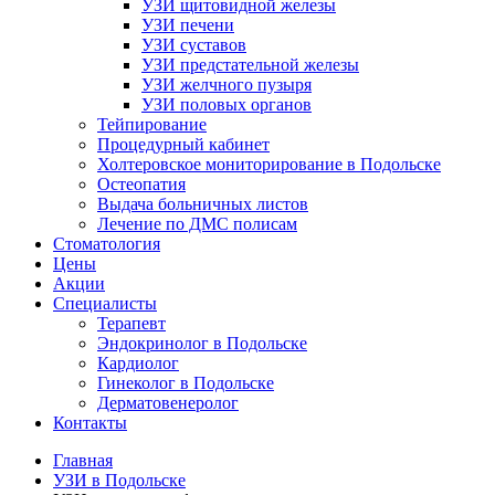
УЗИ щитовидной железы
УЗИ печени
УЗИ суставов
УЗИ предстательной железы
УЗИ желчного пузыря
УЗИ половых органов
Тейпирование
Процедурный кабинет
Холтеровское мониторирование в Подольске
Остеопатия
Выдача больничных листов
Лечение по ДМС полисам
Стоматология
Цены
Акции
Специалисты
Терапевт
Эндокринолог в Подольске
Кардиолог
Гинеколог в Подольске
Дерматовенеролог
Контакты
Главная
УЗИ в Подольске