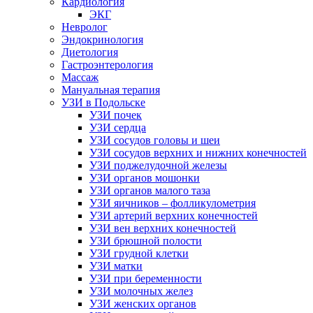
Кардиология
ЭКГ
Невролог
Эндокринология
Диетология
Гастроэнтерология
Массаж
Мануальная терапия
УЗИ в Подольске
УЗИ почек
УЗИ сердца
УЗИ сосудов головы и шеи
УЗИ сосудов верхних и нижних конечностей
УЗИ поджелудочной железы
УЗИ органов мошонки
УЗИ органов малого таза
УЗИ яичников – фолликулометрия
УЗИ артерий верхних конечностей
УЗИ вен верхних конечностей
УЗИ брюшной полости
УЗИ грудной клетки
УЗИ матки
УЗИ при беременности
УЗИ молочных желез
УЗИ женских органов