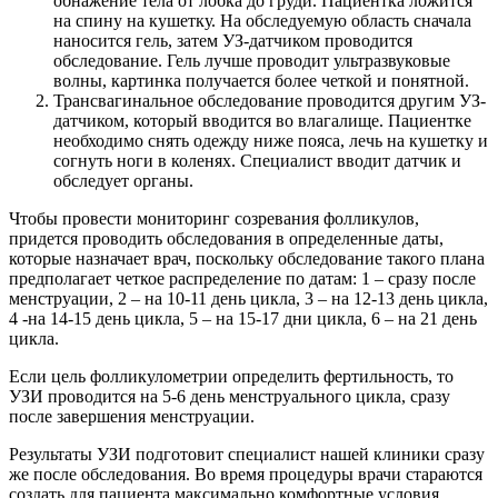
обнажение тела от лобка до груди. Пациентка ложится
на спину на кушетку. На обследуемую область сначала
наносится гель, затем УЗ-датчиком проводится
обследование. Гель лучше проводит ультразвуковые
волны, картинка получается более четкой и понятной.
Трансвагинальное обследование проводится другим УЗ-
датчиком, который вводится во влагалище. Пациентке
необходимо снять одежду ниже пояса, лечь на кушетку и
согнуть ноги в коленях. Специалист вводит датчик и
обследует органы.
Чтобы провести мониторинг созревания фолликулов,
придется проводить обследования в определенные даты,
которые назначает врач, поскольку обследование такого плана
предполагает четкое распределение по датам: 1 – сразу после
менструации, 2 – на 10-11 день цикла, 3 – на 12-13 день цикла,
4 -на 14-15 день цикла, 5 – на 15-17 дни цикла, 6 – на 21 день
цикла.
Если цель фолликулометрии определить фертильность, то
УЗИ проводится на 5-6 день менструального цикла, сразу
после завершения менструации.
Результаты УЗИ подготовит специалист нашей клиники сразу
же после обследования. Во время процедуры врачи стараются
создать для пациента максимально комфортные условия.