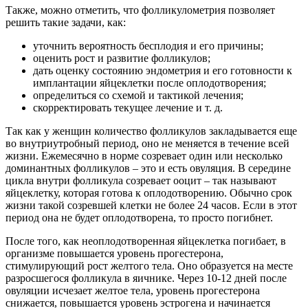
Также, можно отметить, что фолликулометрия позволяет
решить такие задачи, как:
уточнить вероятность бесплодия и его причины;
оценить рост и развитие фолликулов;
дать оценку состоянию эндометрия и его готовности к
имплантации яйцеклетки после оплодотворения;
определиться со схемой и тактикой лечения;
скорректировать текущее лечение и т. д.
Так как у женщин количество фолликулов закладывается еще
во внутриутробный период, оно не меняется в течение всей
жизни. Ежемесячно в норме созревает один или несколько
доминантных фолликулов – это и есть овуляция. В середине
цикла внутри фолликула созревает ооцит – так называют
яйцеклетку, которая готова к оплодотворению. Обычно срок
жизни такой созревшей клетки не более 24 часов. Если в этот
период она не будет оплодотворена, то просто погибнет.
После того, как неоплодотворенная яйцеклетка погибает, в
организме повышается уровень прогестерона,
стимулирующий рост желтого тела. Оно образуется на месте
разросшегося фолликула в яичнике. Через 10-12 дней после
овуляции исчезает желтое тела, уровень прогестерона
снижается, повышается уровень эстрогена и начинается